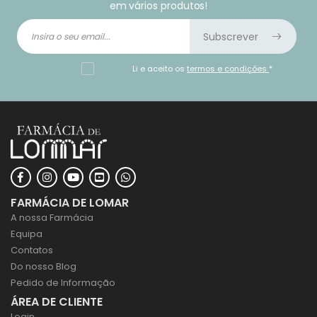
em vários produtos!
Subscrever
Li e aceito os
termos e condições
*
FARMÁCIA DE LOMAR
A nossa Farmácia
Equipa
Contatos
Do nosso Blog
Pedido de Informação
ÁREA DE CLIENTE
Login