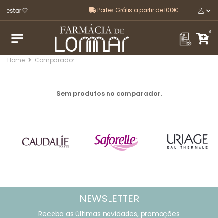
Portes Grátis a partir de 100€
-estar 🤍
0
Home
Comparador
Sem produtos no comparador.
NEWSLETTER
Receba as últimas novidades, promoções