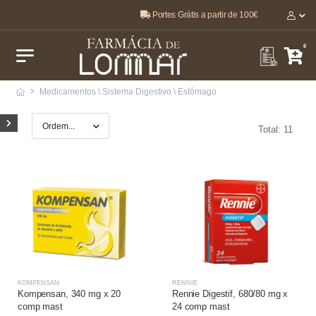
Portes Grátis a partir de 100€
O melhor, pela sua saúde e bem-estar 🤍
0
Medicamentos \ Sistema Digestivo \ Estômago
Total: 11
KOMPENSAN
RENNIE
Kompensan, 340 mg x 20
Rennie Digestif, 680/80 mg x
comp mast
24 comp mast