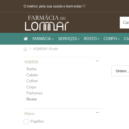
O melhor, pela sua saúde e bem-estar 🤍
FARMÁCIA
SERVIÇOS
ROSTO
CORPO
CA
HOMEM \ Rosto
HOMEM
Barba
Cabelo
Coffret
Corpo
Perfumes
Rosto
Marca
Papillon