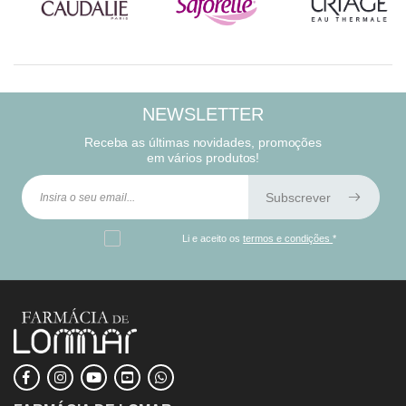
NEWSLETTER
Receba as últimas novidades, promoções
em vários produtos!
Subscrever
Li e aceito os
termos e condições
*