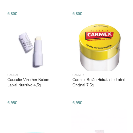
5,80€
5,80€
CAUDALÍE
CARMEX
Caudalie Vinother Batom
Carmex Boião Hidratante Labal
Labial Nutritivo 4,5g
Original 7,5g
5,95€
5,95€