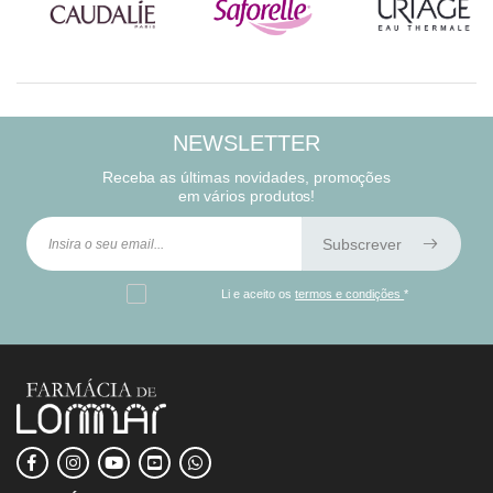
NEWSLETTER
Receba as últimas novidades, promoções
em vários produtos!
Subscrever
Li e aceito os
termos e condições
*