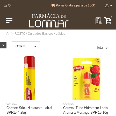
Portes Grátis a partir de 100€
star 🤍
0
ROSTO \ Cuidados Básicos \ Lábios
Total: 9
CARMEX
CARMEX
Carmex Stick Hidratante Labial
Carmex Tubo Hidratante Labial
SPF15 4,25g
Aroma a Morango SPF 15 10g