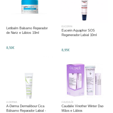
EUCERIN
Letibalm Balsamo Reparador
Eucerin Aquaphor SOS
de Nariz e Lábios 10ml
Regenerador Labial 10ml
8,50€
8,95€
A-DERMA
CAUDALÍE
A-Derma Dermalibour Cica
Caudalie Vinother Winter Duo
Bálsamo Reparador Labial -
Mãos e Lábios