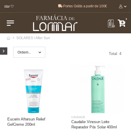
Portes Grátis a partir de 100€
estar 🤍
0
SOLARES \ After Sun
Total: 4
CAUDALÍE
Eucerin Aftersun Relief
Caudalie Vinosun Leite
GelCreme 200ml
Reparador Pós Solar 400ml