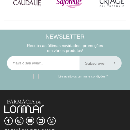
NEWSLETTER
Receba as últimas novidades, promoções
em vários produtos!
Subscrever
Li e aceito os
termos e condições
*