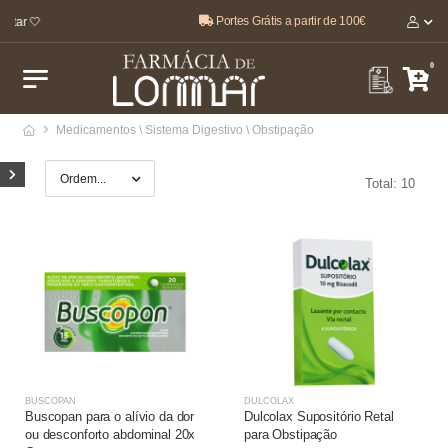
Portes Grátis a partir de 100€
tar 🤍
0
Medicamentos \ Sistema Digestivo \ Obstipação
Total: 10
BUSCOPAN
DULCOLAX
Buscopan para o alívio da dor
Dulcolax Supositório Retal
ou desconforto abdominal 20x
para Obstipação