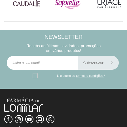
NEWSLETTER
Receba as últimas novidades, promoções
em vários produtos!
Subscrever
Li e aceito os
termos e condições
*