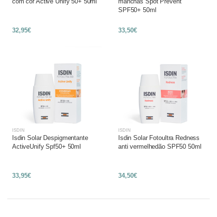
com cor Active Unify 50+ 50ml
manchas Spot Prevent
SPF50+ 50ml
32,95€
33,50€
ISDIN
ISDIN
Isdin Solar Despigmentante
Isdin Solar Fotoultra Redness
ActiveUnify Spf50+ 50ml
anti vermelhedão SPF50 50ml
33,95€
34,50€