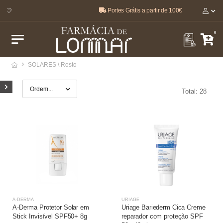
Portes Grátis a partir de 100€
O melhor, pela sua saúde e bem-estar 🤍
0
SOLARES \ Rosto
Total: 28
A-DERMA
URIAGE
A-Derma Protetor Solar em
Uriage Bariederm Cica Creme
Stick Invisível SPF50+ 8g
reparador com proteção SPF