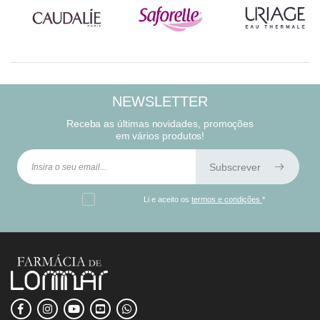
NEWSLETTER
Receba as últimas novidades, promoções
em vários produtos!
Subscrever
Li e aceito os
termos e condições
*