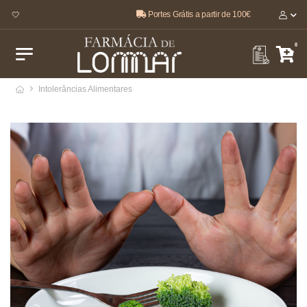
Portes Grátis a partir de 100€
r 🤍
0
Intolerâncias Alimentares