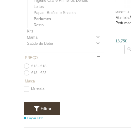
Higiene Oral e Primeiros Dentes
Leites
Papas, Boiões e Snacks
MUSTELA
Mustela 
Perfumes
Perfumad
Rosto
Kits
Mamã
13,75€
Saúde do Bebé
PREÇO
€13 - €18
€18 - €23
Marca
Mustela
Filtrar
Limpar Filtro