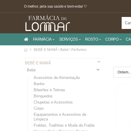
O melhor, pela sua saúde e bem-estar 🤍
FARMÁCIA
SERVIÇOS
ROSTO
CORPO
CA
BEBÉ E MAMÃ \ Bebé \ Perfumes
BEBÉ E MAMÃ
Bebé
Acessórios de Alimentação
Banho
Biberões e Tetinas
Brinquedos
Chupetas e Acessórios
Corpo
Equipamentos e Acessórios de
Limpeza
Fraldas, Toalhitas e Muda da Fralda