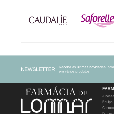
Receba as últimas novidades, pr
NEWSLETTER
em vários produtos!
FARM
A nossa
Equipa
Contato
Do noss