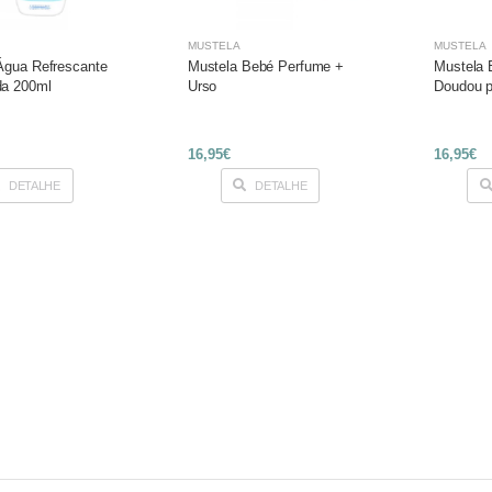
MUSTELA
MUSTELA
Água Refrescante
Mustela Bebé Perfume +
Mustela 
a 200ml
Urso
Doudou p
16,95€
16,95€
DETALHE
DETALHE