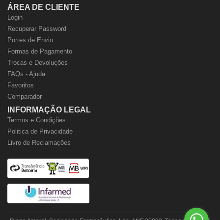
ÁREA DE CLIENTE
Login
Recuperar Password
Portes de Envio
Formas de Pagamento
Trocas e Devoluções
FAQs - Ajuda
Favoritos
Comparador
INFORMAÇÃO LEGAL
Termos e Condições
Politica de Privacidade
Livro de Reclamações