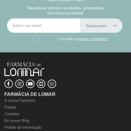
Receba as últimas novidades, promoções
em vários produtos!
Subscrever
Li e aceito os
termos e condições
*
FARMÁCIA DE LOMAR
A nossa Farmácia
Equipa
Contatos
Do nosso Blog
Pedido de Informação