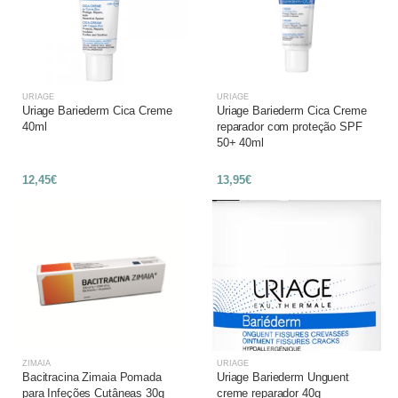
URIAGE
URIAGE
Uriage Bariederm Cica Creme
Uriage Bariederm Cica Creme
40ml
reparador com proteção SPF
50+ 40ml
12,45€
13,95€
ZIMAIA
URIAGE
Bacitracina Zimaia Pomada
Uriage Bariederm Unguent
para Infeções Cutâneas 30g
creme reparador 40g