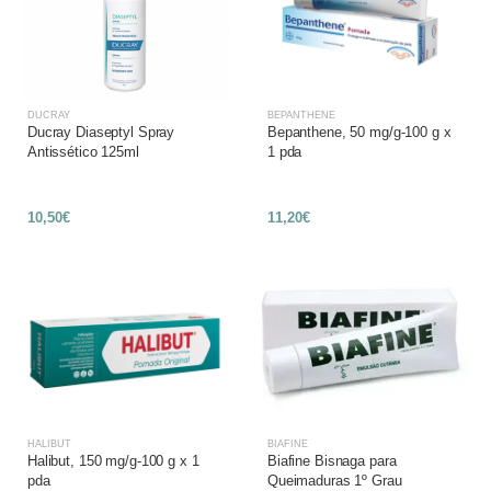
DUCRAY
BEPANTHENE
Ducray Diaseptyl Spray
Bepanthene, 50 mg/g-100 g x
Antissético 125ml
1 pda
10,50€
11,20€
HALIBUT
BIAFINE
Halibut, 150 mg/g-100 g x 1
Biafine Bisnaga para
pda
Queimaduras 1º Grau