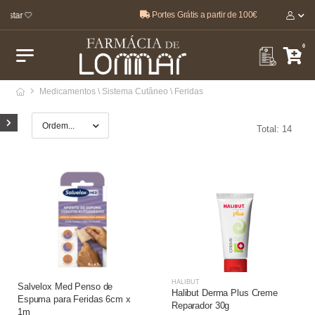
Portes Grátis a partir de 100€
star 🤍
0
Medicamentos \ Sistema Cutâneo \ Feridas
Total: 14
HALIBUT
Salvelox Med Penso de
Halibut Derma Plus Creme
Espuma para Feridas 6cm x
Reparador 30g
1m