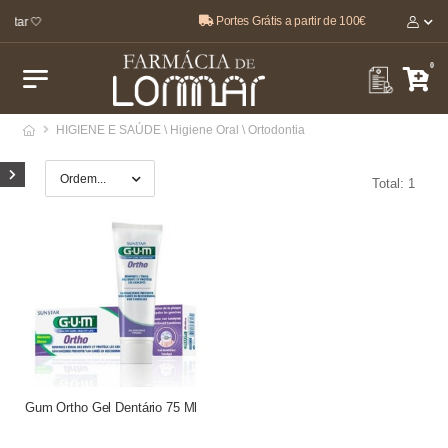
Portes Grátis a partir de 100€
star 🤍
0
HIGIENE E SAÚDE \ Higiene Oral \ Ortodontia
Total: 1
Gum Ortho Gel Dentário 75 Ml