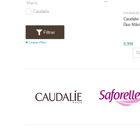
Marca
Caudalíe
CAUDALÍE
Caudalie 
Duo Mãos
Filtrar
Limpar Filtro
9,95€