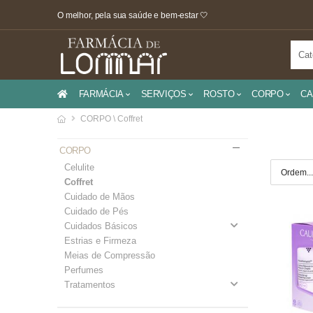
O melhor, pela sua saúde e bem-estar 🤍
FARMÁCIA
SERVIÇOS
ROSTO
CORPO
CA
CORPO \ Coffret
CORPO
Celulite
Coffret
Cuidado de Mãos
Cuidado de Pés
Cuidados Básicos
Estrias e Firmeza
Meias de Compressão
Perfumes
Tratamentos