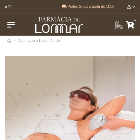
Portes Grátis a partir de 100€
ar 🤍
0
Depilação a Laser Díodo