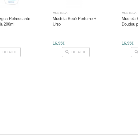
MUSTELA
MUSTELA
Água Refrescante
Mustela Bebé Perfume +
Mustela 
a 200ml
Urso
Doudou p
16,95€
16,95€
DETALHE
DETALHE