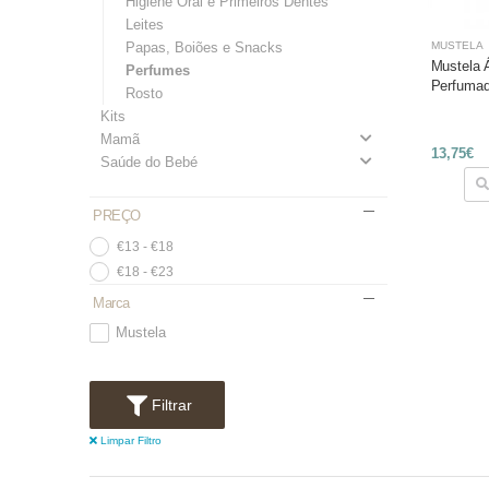
Higiene Oral e Primeiros Dentes
Leites
Papas, Boiões e Snacks
MUSTELA
Mustela 
Perfumes
Perfumad
Rosto
Kits
Mamã
13,75€
Saúde do Bebé
PREÇO
€13 - €18
€18 - €23
Marca
Mustela
Filtrar
Limpar Filtro