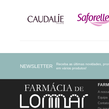
Receba as últimas novidades, pr
NEWSLETTER
em vários produtos!
FARM
A nossa
Equipa
Contato
Do noss