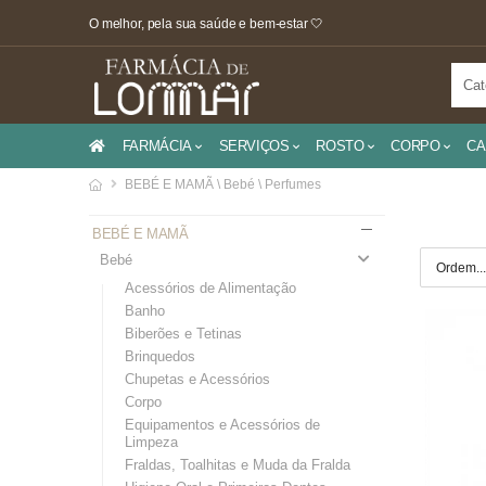
O melhor, pela sua saúde e bem-estar 🤍
FARMÁCIA
SERVIÇOS
ROSTO
CORPO
CA
BEBÉ E MAMÃ \ Bebé \ Perfumes
BEBÉ E MAMÃ
Bebé
Acessórios de Alimentação
Banho
Biberões e Tetinas
Brinquedos
Chupetas e Acessórios
Corpo
Equipamentos e Acessórios de
Limpeza
Fraldas, Toalhitas e Muda da Fralda