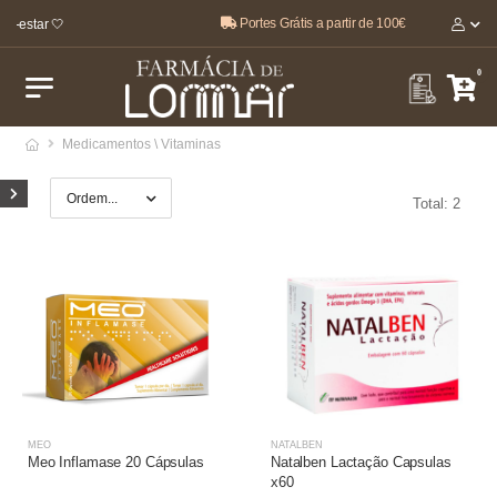
Portes Grátis a partir de 100€
m-estar 🤍
0
Medicamentos \ Vitaminas
Total: 2
MEO
NATALBEN
Meo Inflamase 20 Cápsulas
Natalben Lactação Capsulas
x60