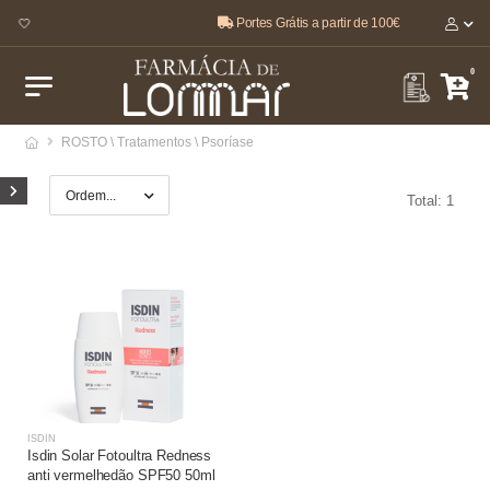
Portes Grátis a partir de 100€
ar 🤍
0
ROSTO \ Tratamentos \ Psoríase
Total: 1
ISDIN
Isdin Solar Fotoultra Redness
anti vermelhedão SPF50 50ml