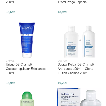
200ml
125ml Preço Especial
18,65€
18,95€
URIAGE
DUCRAY
Uriage DS Champô
Ducray Kelual DS Champô
Queratorregulador Exfoliantes
Anti-caspa 100ml + Oferta
150ml
Elution Champô 200ml
18,95€
19,20€