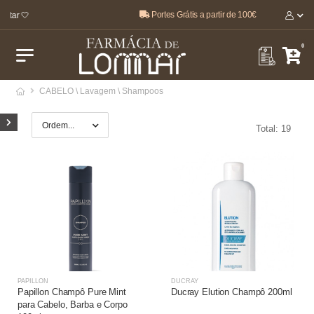
Portes Grátis a partir de 100€
ar 🤍
0
CABELO \ Lavagem \ Shampoos
Total: 19
PAPILLON
DUCRAY
Papillon Champô Pure Mint
Ducray Elution Champô 200ml
para Cabelo, Barba e Corpo