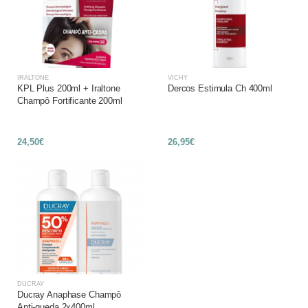
IRALTONE
VICHY
KPL Plus 200ml + Iraltone
Dercos Estimula Ch 400ml
Champô Fortificante 200ml
24,50€
26,95€
DUCRAY
Ducray Anaphase Champô
Anti-queda 2x400ml