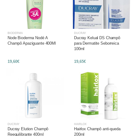
BIODERMA
DUCRAY
Node Bioderma Nodé A
Ducray Kelual DS Champô
Champô Apaziguante 400Ml
para Dermatite Seborreica
100ml
19,60€
19,65€
DUCRAY
HAIRLOX
Ducray Elution Champô
Hairlox Champô anti-queda
Reequilibrante 400ml
200ml