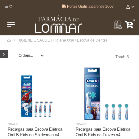
Portes Grátis a partir de 100€
star 🤍
0
HIGIENE E SAÚDE \ Higiene Oral \ Escova de Dentes
Total: 3
ORAL-B
ORAL-B
Recargas para Escova Elétrica
Recargas para Escova Elétrica
Oral B Kids do Spiderman x4
Oral B Kids da Frozen x4