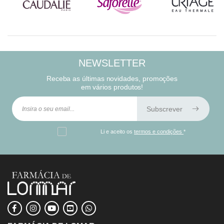
NEWSLETTER
Receba as últimas novidades, promoções
em vários produtos!
Subscrever
Li e aceito os
termos e condições
*