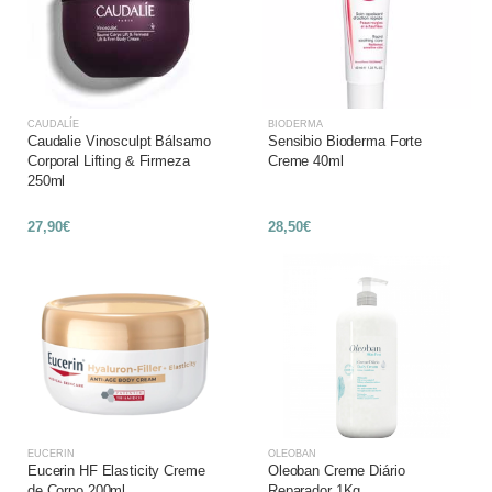
CAUDALÍE
BIODERMA
Caudalie Vinosculpt Bálsamo
Sensibio Bioderma Forte
Corporal Lifting & Firmeza
Creme 40ml
250ml
27,90€
28,50€
EUCERIN
OLEOBAN
Eucerin HF Elasticity Creme
Oleoban Creme Diário
de Corpo 200ml
Reparador 1Kg