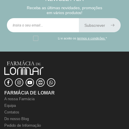
Receba as últimas novidades, promoções
em vários produtos!
Subscrever
Li e aceito os
termos e condições
*
FARMÁCIA DE LOMAR
A nossa Farmácia
Equipa
Contatos
Do nosso Blog
Pedido de Informação