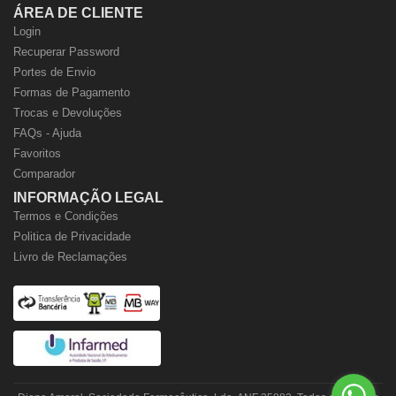
ÁREA DE CLIENTE
Login
Recuperar Password
Portes de Envio
Formas de Pagamento
Trocas e Devoluções
FAQs - Ajuda
Favoritos
Comparador
INFORMAÇÃO LEGAL
Termos e Condições
Politica de Privacidade
Livro de Reclamações