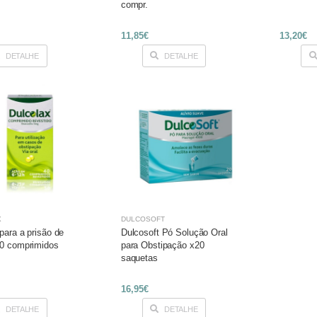
compr.
11,85€
13,20€
DETALHE
DETALHE
X
DULCOSOFT
para a prisão de
Dulcosoft Pó Solução Oral
40 comprimidos
para Obstipação x20
saquetas
16,95€
DETALHE
DETALHE