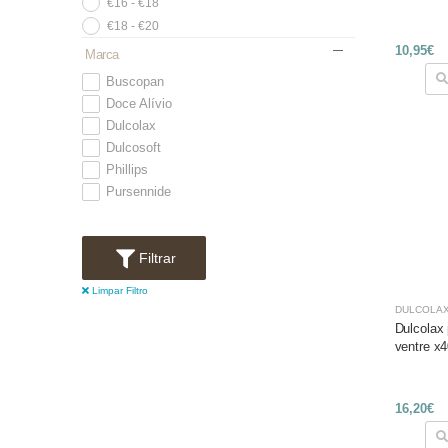
€16 - €18
€18 - €20
10,95€
Marca
Buscopan
Doce Alívio
Dulcolax
Dulcosoft
Phillips
Pursennide
Filtrar
Limpar Filtro
DULCOLA
Dulcolax 
ventre x
16,20€