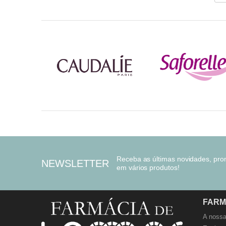
Receba as últimas novidades, pr
NEWSLETTER
em vários produtos!
FARM
A nossa