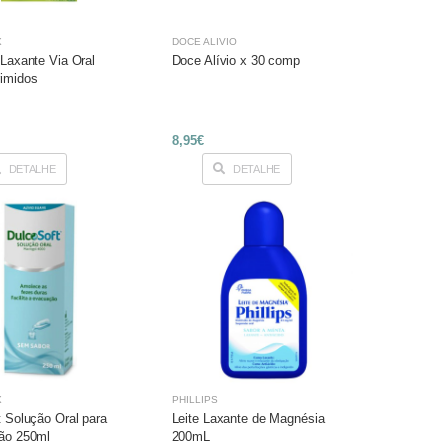
X
DOCE ALÍVIO
 Laxante Via Oral
Doce Alívio x 30 comp
imidos
8,95€
DETALHE
DETALHE
X
PHILLIPS
t Solução Oral para
Leite Laxante de Magnésia
ão 250ml
200mL