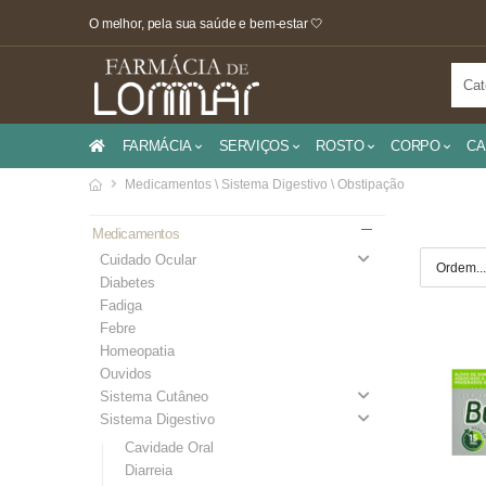
O melhor, pela sua saúde e bem-estar 🤍
FARMÁCIA
SERVIÇOS
ROSTO
CORPO
CA
Medicamentos \ Sistema Digestivo \ Obstipação
Medicamentos
Cuidado Ocular
Diabetes
Fadiga
Febre
Homeopatia
Ouvidos
Sistema Cutâneo
Sistema Digestivo
Cavidade Oral
Diarreia