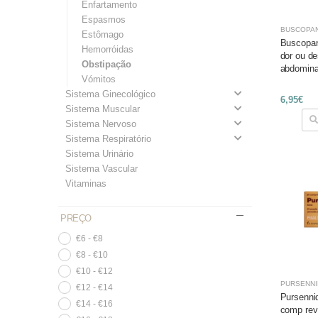
Enfartamento
Espasmos
BUSCOPA
Estômago
Buscopan 
Hemorróidas
dor ou de
Obstipação
abdomina
Vómitos
Sistema Ginecológico
6,95€
Sistema Muscular
Sistema Nervoso
Sistema Respiratório
Sistema Urinário
Sistema Vascular
Vitaminas
PREÇO
€6 - €8
€8 - €10
€10 - €12
PURSENNI
€12 - €14
Pursenni
€14 - €16
comp rev