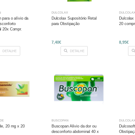
N
DULCOLAX
DULCOLA
para o alívio da
Dulcolax Supositório Retal
Dulcolax
sconforto
para Obstipação
20 compr
l 20x Compr.
7,40€
8,95€
DETALHE
DETALHE
DE
BUSCOPAN
DULCOLA
de, 20 mg x 20
Buscopan Alívio da dor ou
Dulcosof
desconforto abdominal 40 x
Obstipaç