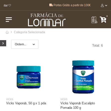
Portes Grátis a partir de 100€
estar 🤍
0
Categoria Selecionada
Total: 6
VICKS
VICKS
Vicks Vaporub, 50 g x 1 pda
Vicks Vaporub Eucalipto
Pomada 100 g