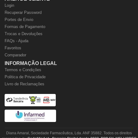
Login
Recuperar Password
Portes de Envio
Formas de Pagamento
Trocas e Devoluções
FAQs - Ajuda
Favoritos
Comparador
INFORMAÇÃO LEGAL
Termos e Condições
Politica de Privacidade
Livro de Reclamações
Diana Amaral, Sociedade Farmacêutica, Lda. ANF 35882. Todos os direitos