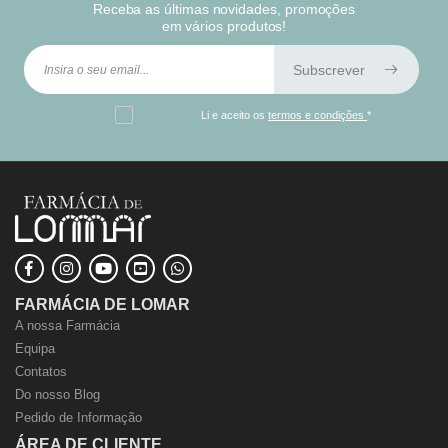
Receba as últimas novidades, promoções
em vários produtos!
Subscrever
Li e aceito os
termos e condições
*
FARMÁCIA DE LOMAR
A nossa Farmácia
Equipa
Contatos
Do nosso Blog
Pedido de Informação
ÁREA DE CLIENTE