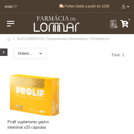
Portes Grátis a partir de 100€
m-estar 🤍
0
SUPLEMENTOS \ Suplementos Alimentares \ Probióticos
Total: 1
Prolif suplemento gastro
intestinal x20 cápsulas