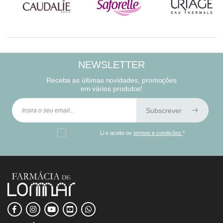
NEWSLETTER
Receba as últimas novidades, promoções
em vários produtos!
Subscrever
Li e aceito os
termos e condições
*