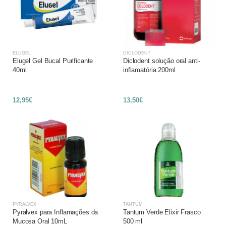
ELUGEL
DICLODENT
Elugel Gel Bucal Purificante
Diclodent solução oral anti-
40ml
inflamatória 200ml
12,95€
13,50€
PYRALVEX
TANTUM
Pyralvex para Inflamações da
Tantum Verde Elixir Frasco
Mucosa Oral 10mL
500 ml