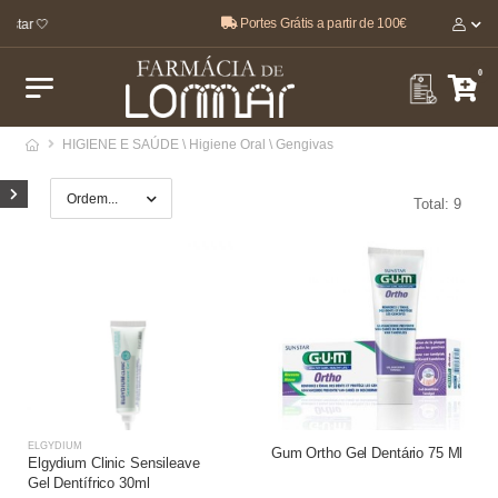
Portes Grátis a partir de 100€
star 🤍
0
HIGIENE E SAÚDE \ Higiene Oral \ Gengivas
Total: 9
ELGYDIUM
Gum Ortho Gel Dentário 75 Ml
Elgydium Clinic Sensileave
Gel Dentífrico 30ml