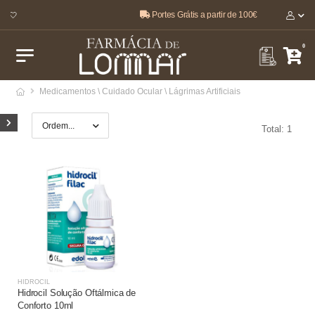
Portes Grátis a partir de 100€
r 🤍
0
Medicamentos \ Cuidado Ocular \ Lágrimas Artificiais
Total: 1
HIDROCIL
Hidrocil Solução Oftálmica de
Conforto 10ml