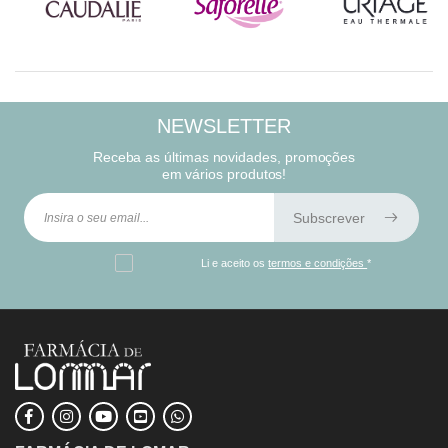
NEWSLETTER
Receba as últimas novidades, promoções
em vários produtos!
Subscrever
Li e aceito os
termos e condições
*