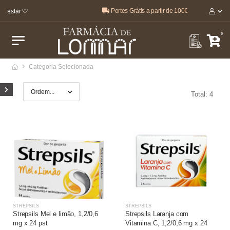
Portes Grátis a partir de 100€
-estar 🤍
0
Categoria Selecionada
Total: 4
STREPSILS
STREPSILS
Strepsils Mel e limão, 1,2/0,6
Strepsils Laranja com
mg x 24 pst
Vitamina C, 1,2/0,6 mg x 24