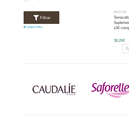
BIOCYTE
Terracott
Filtrar
Suplemen
Limpar Filtro
x30 comp
38,20€