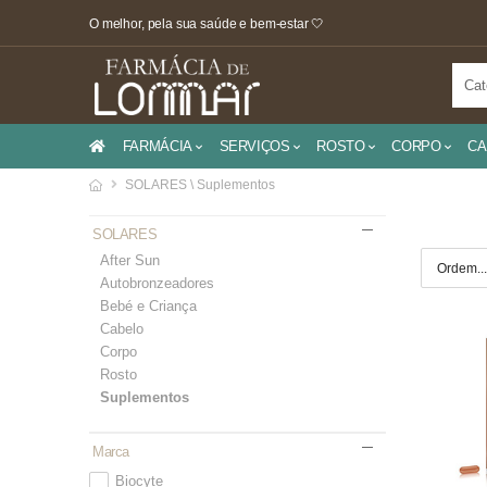
O melhor, pela sua saúde e bem-estar 🤍
FARMÁCIA
SERVIÇOS
ROSTO
CORPO
CA
SOLARES \ Suplementos
SOLARES
After Sun
Autobronzeadores
Bebé e Criança
Cabelo
Corpo
Rosto
Suplementos
Marca
Biocyte