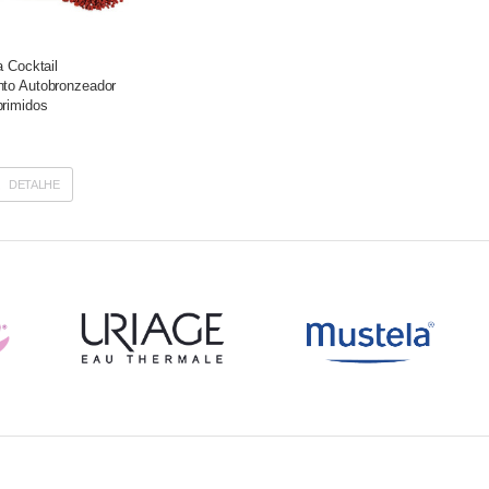
a Cocktail
to Autobronzeador
rimidos
DETALHE