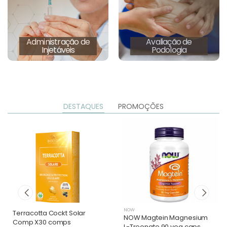
Administração de
Avaliação de
Injetáveis
Podologia
DESTAQUES
PROMOÇÕES
NOW
Terracotta Cockt Solar
NOW Magtein Magnesium
Comp X30 comps
L-Treonate 90 veg caps