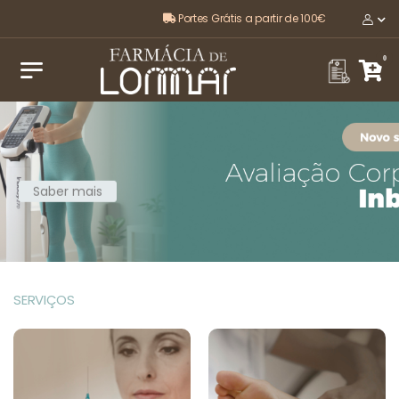
Portes Grátis a partir de 100€
O melhor, pela sua saúde e bem-estar
0
Saber mais
SERVIÇOS