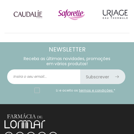
NEWSLETTER
Receba as últimas novidades, promoções
em vários produtos!
Subscrever
Li e aceito os
termos e condições
*