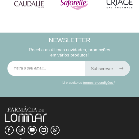
NEWSLETTER
Receba as últimas novidades, promoções
em vários produtos!
Subscrever
Li e aceito os
termos e condições
*