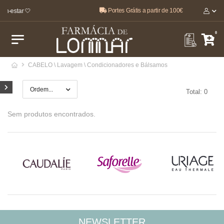
Portes Grátis a partir de 100€
em-estar 🤍
0
CABELO \ Lavagem \ Condicionadores e Bálsamos
Total: 0
Sem produtos encontrados.
NEWSLETTER