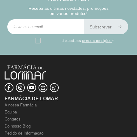
Receba as últimas novidades, promoções
em vários produtos!
Subscrever
Li e aceito os
termos e condições
*
FARMÁCIA DE LOMAR
A nossa Farmácia
Equipa
Contatos
Do nosso Blog
Pedido de Informação