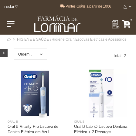
Portes Grátis a partir de 100€
em-estar 🤍
0
HIGIENE E SAÚDE \ Higiene Oral \ Escovas Elétricas e Acessórios
Total: 2
ORAL-B
ORAL-B
Oral B Vitality Pro Escova de
Oral B Lab iO Escova Dentária
Dentes Elétrica em Azul
Elétrica + 2 Recargas