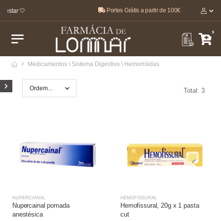
Portes Grátis a partir de 100€
-estar 🤍
0
Medicamentos \ Sistema Digestivo \ Hemorróidas
Total: 3
NUPERCAINAL
HEMOFISSURAL
Nupercainal pomada
Hemofissural, 20g x 1 pasta
anestésica
cut