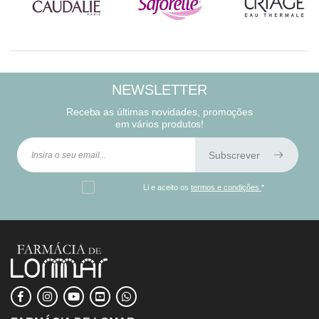
NEWSLETTER
Receba as últimas novidades, promoções
em vários produtos!
Subscrever
Li e aceito os
termos e condições
*