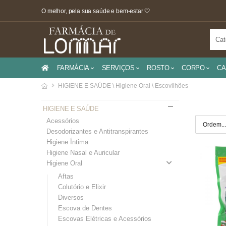
O melhor, pela sua saúde e bem-estar 🤍
FARMÁCIA
SERVIÇOS
ROSTO
CORPO
CA
HIGIENE E SAÚDE \ Higiene Oral \ Escovilhões
HIGIENE E SAÚDE
Acessórios
Desodorizantes e Antitranspirantes
Higiene Íntima
Higiene Nasal e Auricular
Higiene Oral
Aftas
Colutório e Elixir
Diversos
Escova de Dentes
Escovas Elétricas e Acessórios