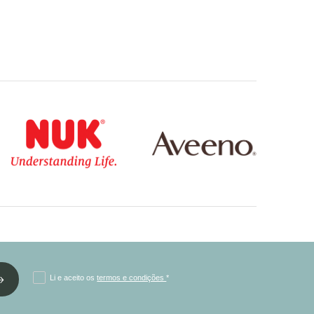
Li e aceito os
termos e condições
*