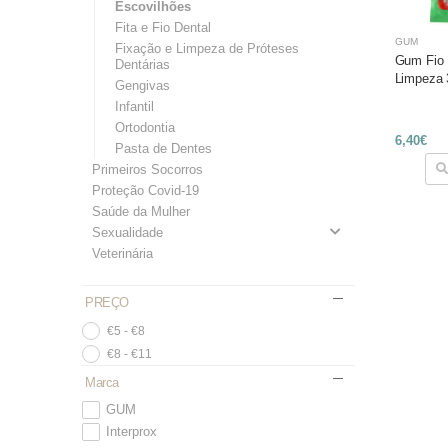
Escovilhões
Fita e Fio Dental
GUM
Fixação e Limpeza de Próteses
Gum Fio 
Dentárias
Limpeza 
Gengivas
Infantil
Ortodontia
6,40€
Pasta de Dentes
Primeiros Socorros
Proteção Covid-19
Saúde da Mulher
Sexualidade
Veterinária
PREÇO
€5 - €8
€8 - €11
Marca
GUM
Interprox