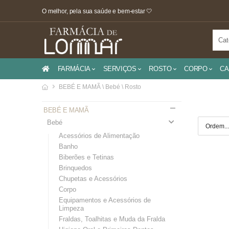
O melhor, pela sua saúde e bem-estar 🤍
FARMÁCIA
SERVIÇOS
ROSTO
CORPO
CA
BEBÉ E MAMÃ \ Bebé \ Rosto
BEBÉ E MAMÃ
Bebé
Acessórios de Alimentação
Banho
Biberões e Tetinas
Brinquedos
Chupetas e Acessórios
Corpo
Equipamentos e Acessórios de
Limpeza
Fraldas, Toalhitas e Muda da Fralda