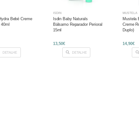
ISDIN
MUSTELA
Hydra Bebé Creme
Isdin Baby Naturals
Mustela 
 40ml
Bálsamo Reparador Perioral
Creme Ro
15ml
Duplo)
13,50€
14,90€
DETALHE
DETALHE