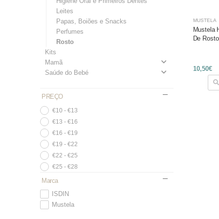
Higiene Oral e Primeiros Dentes
Leites
Papas, Boiões e Snacks
MUSTELA
Mustela 
Perfumes
De Rosto
Rosto
Kits
Mamã
10,50€
Saúde do Bebé
PREÇO
€10 - €13
€13 - €16
€16 - €19
€19 - €22
€22 - €25
€25 - €28
Marca
ISDIN
Mustela