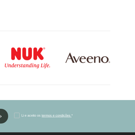
Li e aceito os
termos e condições
*