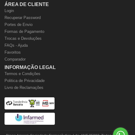
ÁREA DE CLIENTE
Login
Recuperar Password
Portes de Envio
Formas de Pagamento
Trocas e Devoluções
FAQs - Ajuda
Favoritos
Comparador
INFORMAÇÃO LEGAL
Termos e Condições
Politica de Privacidade
Livro de Reclamações