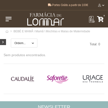
Portes Grátis a partir de 100€
O melhor, pela sua saúde e bem-estar 🤍
0
BEBÉ E MAMÃ \ Mamã \ Mochilas e Malas de Maternidade
Total: 0
Sem produtos encontrados.
NEWSLETTER