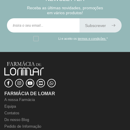
Receba as últimas novidades, promoções
em vários produtos!
Subscrever
Li e aceito os
termos e condições
*
FARMÁCIA DE LOMAR
A nossa Farmácia
Equipa
Contatos
Do nosso Blog
Pedido de Informação