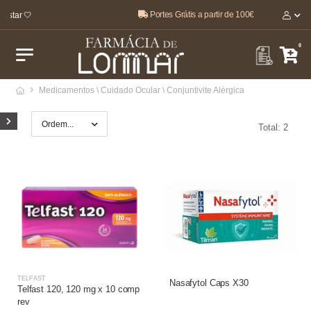
Portes Grátis a partir de 100€
estar 🤍
0
Medicamentos \ Cuidado Ocular \ Conjuntivite Alérgica
Total: 2
TELFAST
Nasafytol Caps X30
Telfast 120, 120 mg x 10 comp
rev