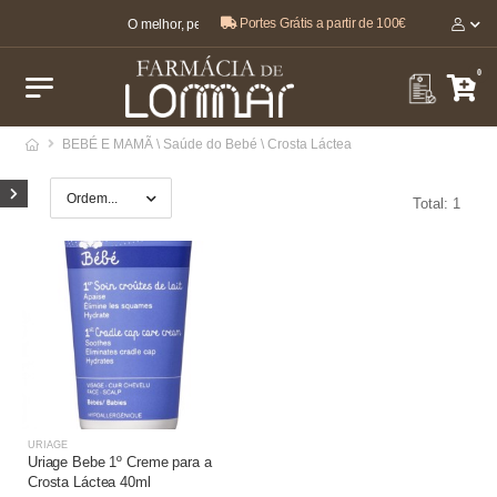
Portes Grátis a partir de 100€
O melhor, pela sua saúde e bem-estar 🤍
0
BEBÉ E MAMÃ \ Saúde do Bebé \ Crosta Láctea
Total: 1
URIAGE
Uriage Bebe 1º Creme para a
Crosta Láctea 40ml