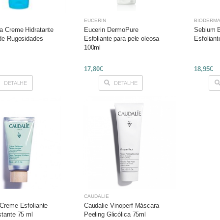
EUCERIN
BIODERM
a Creme Hidratante
Eucerin DermoPure
Sebium B
 de Rugosidades
Esfoliante para pele oleosa
Esfoliant
100ml
17,80€
18,95€
DETALHE
DETALHE
CAUDALÍE
 Creme Esfoliante
Caudalie Vinoperf Máscara
stante 75 ml
Peeling Glicólica 75ml