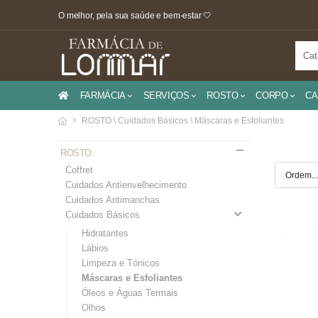
O melhor, pela sua saúde e bem-estar 🤍
FARMÁCIA
SERVIÇOS
ROSTO
CORPO
CA
ROSTO \ Cuidados Básicos \ Máscaras e Esfoliantes
ROSTO
Coffret
Cuidados Antienvelhecimento
Cuidados Antimanchas
Cuidados Básicos
Hidratantes
Lábios
Limpeza e Tónicos
Máscaras e Esfoliantes
Óleos e Águas Termais
Olhos