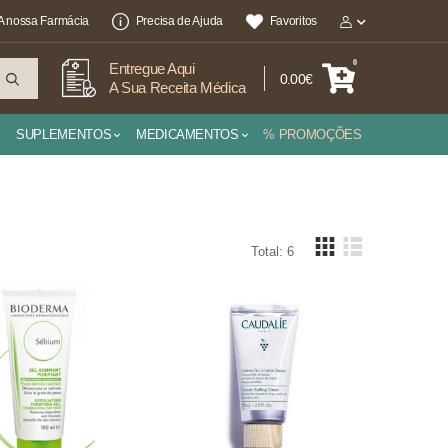
A nossa Farmácia
Precisa de Ajuda
Favoritos
0
Entregue Aqui
0.00€
A Sua Receita Médica
SUPLEMENTOS
MEDICAMENTOS
% PROMOÇÕES
Total: 6