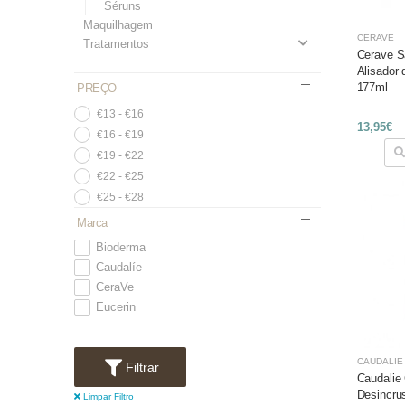
Séruns
Maquilhagem
CERAVE
Tratamentos
Cerave S
Alisador
177ml
PREÇO
€13 - €16
13,95€
€16 - €19
€19 - €22
€22 - €25
€25 - €28
Marca
Bioderma
Caudalíe
CeraVe
Eucerin
CAUDALÍE
Filtrar
Caudalie
Desincru
Limpar Filtro