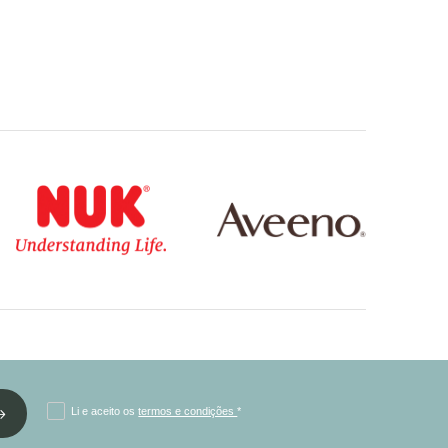
Li e aceito os
termos e condições
*