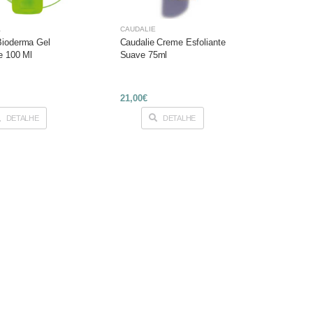
A
CAUDALÍE
ioderma Gel
Caudalie Creme Esfoliante
e 100 Ml
Suave 75ml
21,00€
DETALHE
DETALHE