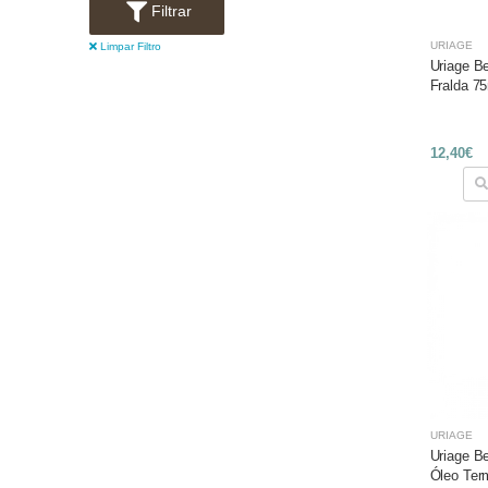
Filtrar
URIAGE
Limpar Filtro
Uriage B
Fralda 7
12,40€
URIAGE
Uriage B
Óleo Ter