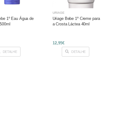
URIAGE
ebe 1º Eau Água de
Uriage Bebe 1º Creme para
 500ml
a Crosta Láctea 40ml
12,95€
DETALHE
DETALHE