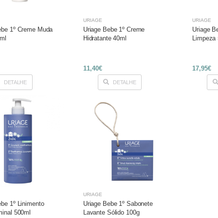
URIAGE
URIAGE
ebe 1º Creme Muda
Uriage Bebe 1º Creme
Uriage B
5ml
Hidratante 40ml
Limpeza
11,40€
17,95€
DETALHE
DETALHE
URIAGE
ebe 1º Linimento
Uriage Bebe 1º Sabonete
minal 500ml
Lavante Sólido 100g