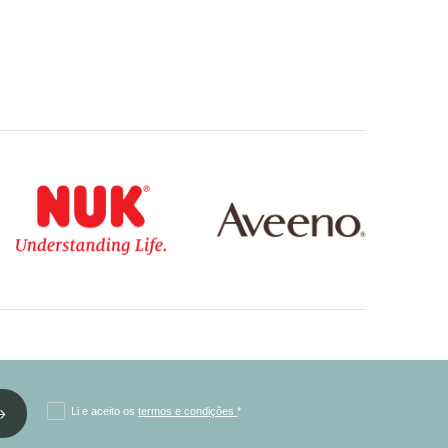
Li e aceito os
termos e condições
*