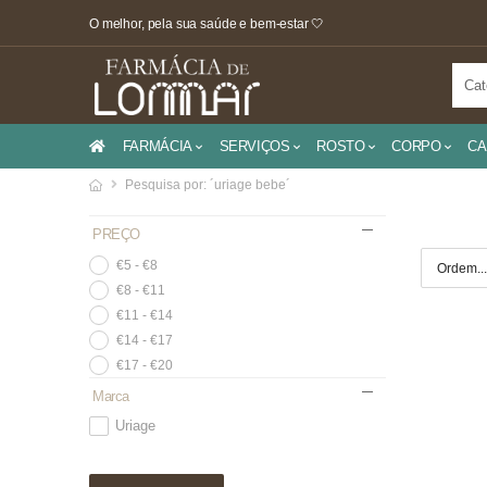
O melhor, pela sua saúde e bem-estar 🤍
FARMÁCIA
SERVIÇOS
ROSTO
CORPO
CA
Pesquisa por: ´
uriage bebe
´
PREÇO
€5 - €8
€8 - €11
€11 - €14
€14 - €17
€17 - €20
Marca
Uriage