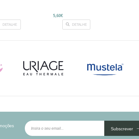
5,60€
DETALHE
DETALHE
omoções
Subscrever