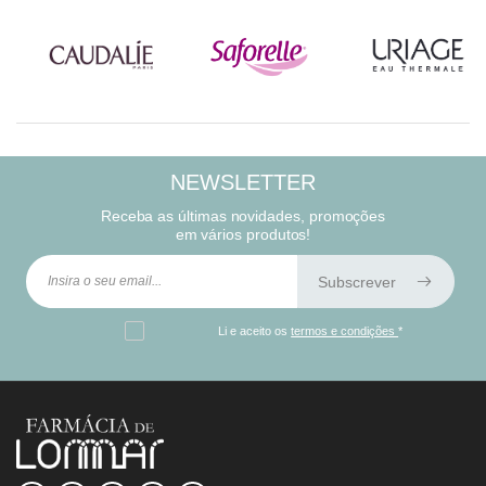
NEWSLETTER
Receba as últimas novidades, promoções
em vários produtos!
Subscrever
Li e aceito os
termos e condições
*