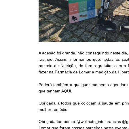
A adesão foi grande, não conseguindo neste dia, 
rastreio. Assim, informamos que, todas as sex
rastreio de N
utrição
, de forma gratuita, com a
fazer na Farmácia de Lomar a medição da Hiper
Poderá também a qualquer momento agendar um T
que tenham
AQUI
.
Obrigada a todos que colocam a saúde em pr
melhor remédio!
Obrigada também à
@wellnutri_intolerancias
@go
Lomar que foram nossos parceiros neste evento e