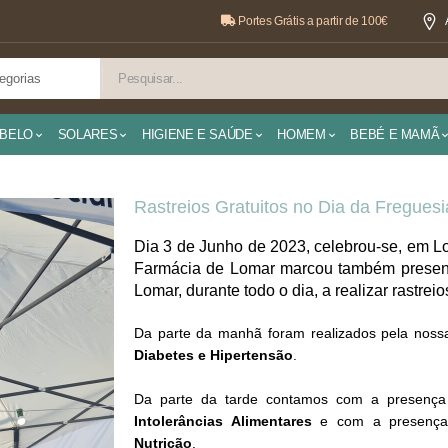
Portes Grátis a partir de 100€
BELO
SOLARES
HIGIENE E SAÚDE
HOMEM
BEBÉ E MAMÃ
Rastreios Gratuitos no Dia da Freguesi
Dia 3 de Junho de 2023, celebrou-se, em Lo
Farmácia de Lomar marcou também presença
Lomar, durante todo o dia, a realizar rastrei
Da parte da manhã foram realizados pela noss
Diabetes e Hipertensão
.
Da parte da tarde contamos com a presença
Intolerâncias Alimentares
e com a presença d
Nutrição
.