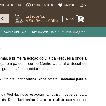
A nossa Farmácia
Precisa de Ajuda
Favoritos
0
Entregue Aqui
0.00€
A Sua Receita Médica
SUPLEMENTOS
MEDICAMENTOS
% PROMOÇÕES
a
mar, a primeira edição do Dia da Freguesia onde a
, em parceria com o Centro Cultural e Social de
os gratuitos à comunidade local.
a Diretora Farmacêutica Diana Amaral
Rastreios para a
 da
WellNutri
que estiveram a realizar
rastreios para
a Dra. Nutricionista Joana, a realizar
rastreios de