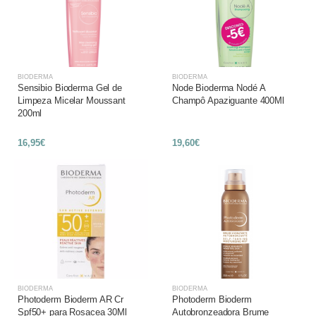
BIODERMA
BIODERMA
Sensibio Bioderma Gel de
Node Bioderma Nodé A
Limpeza Micelar Moussant
Champô Apaziguante 400Ml
200ml
16,95€
19,60€
BIODERMA
BIODERMA
Photoderm Bioderm AR Cr
Photoderm Bioderm
Spf50+ para Rosacea 30Ml
Autobronzeadora Brume