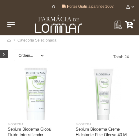
Portes Grátis a partir de 100€
O melhor, pela sua saúde e bem-estar 🤍
0
Categoria Selecionada
Total: 24
BIODERMA
BIODERMA
Sebium Bioderma Global
Sebium Bioderma Creme
Fluido Intensificador
Hidratante Pele Oleosa 40 Ml