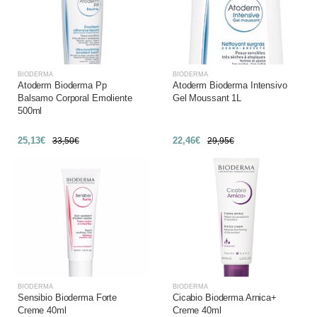
BIODERMA
BIODERMA
Atoderm Bioderma Pp
Atoderm Bioderma Intensivo
Balsamo Corporal Emoliente
Gel Moussant 1L
500ml
25,13€
22,46€
33,50€
29,95€
BIODERMA
BIODERMA
Sensibio Bioderma Forte
Cicabio Bioderma Arnica+
Creme 40ml
Creme 40ml