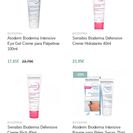
BIODERMA
BIODERMA
Atoderm Bioderma Intensive
Sensibio Bioderma Defensive
Eye Gel Creme para Palpebras
Creme Hidratante 40ml
100ml
17,81€
23,95€
23,75€
-25%
BIODERMA
BIODERMA
Sensibio Bioderma Defensive
Atoderm Bioderma Intensive
Creme Rich 40ml
Baume para Peles Secas 75ml