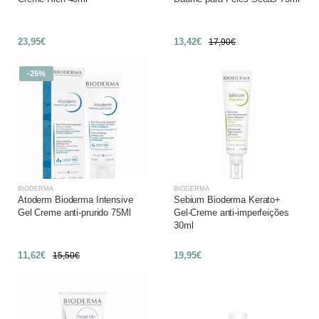
23,95€
13,42€
17,90€
-25%
BIODERMA
BIODERMA
Atoderm Bioderma Intensive
Sebium Bioderma Kerato+
Gel Creme anti-prurido 75Ml
Gel-Creme anti-imperfeições
30ml
11,62€
19,95€
15,50€