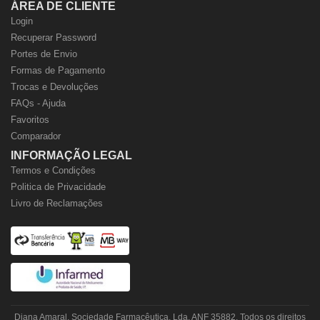
ÁREA DE CLIENTE
Login
Recuperar Password
Portes de Envio
Formas de Pagamento
Trocas e Devoluções
FAQs - Ajuda
Favoritos
Comparador
INFORMAÇÃO LEGAL
Termos e Condições
Politica de Privacidade
Livro de Reclamações
Diana Amaral, Sociedade Farmacêutica, Lda. ANF 35882. Todos os direitos