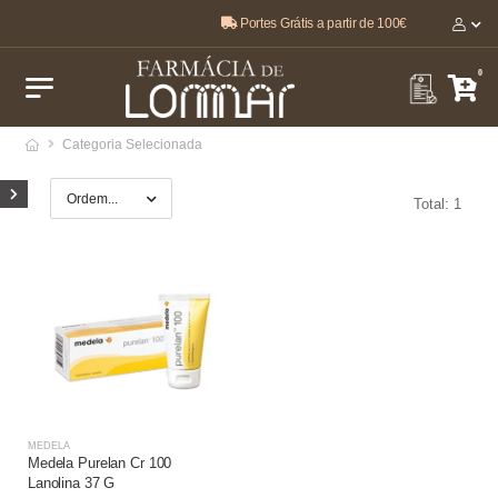
Portes Grátis a partir de 100€
O melhor, pela sua saúde e bem-estar 🤍
0
Categoria Selecionada
Total: 1
MEDELA
Medela Purelan Cr 100
Lanolina 37 G