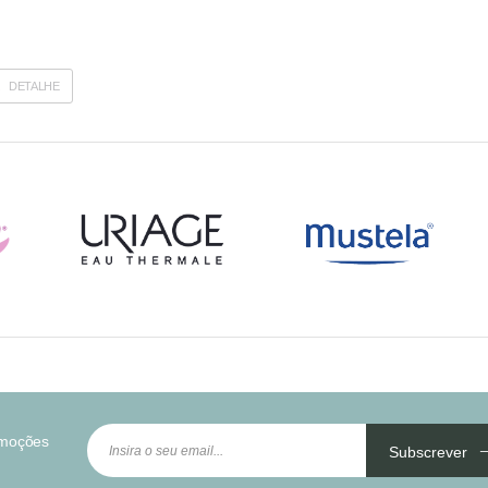
DETALHE
omoções
Subscrever