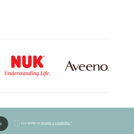
Li e aceito os
termos e condições
*