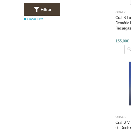
Filtrar
ORAL-B
Oral B L
Limpar Filtro
Dentária 
Recarga
155,00€
ORAL-B
Oral B Vi
de Dente