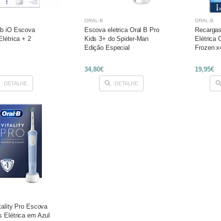
ORAL-B
ORAL-B
ab iO Escova
Escova eletrica Oral B Pro
Recargas
Elétrica + 2
Kids 3+ do Spider-Man
Elétrica 
s
Edição Especial
Frozen x
34,80€
19,95€
DETALHE
DETALHE
tality Pro Escova
s Elétrica em Azul