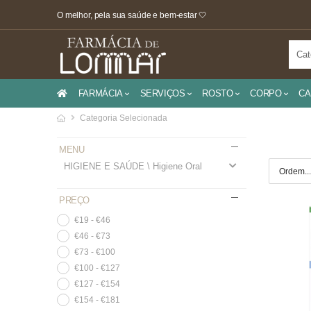
O melhor, pela sua saúde e bem-estar 🤍
FARMÁCIA
SERVIÇOS
ROSTO
CORPO
CA
Categoria Selecionada
MENU
HIGIENE E SAÚDE \ Higiene Oral
PREÇO
€19 - €46
€46 - €73
€73 - €100
€100 - €127
€127 - €154
€154 - €181