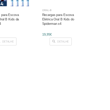
ORAL-B
 para Escova
Recargas para Escova
Oral B Kids da
Elétrica Oral B Kids do
4
Spiderman x4
19,95€
DETALHE
DETALHE