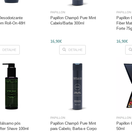
PAPILLON
PAPILLON
Desodorizante
Papillon Champô Pure Mint
Papillon
m Roll-On 48H
Cabelo/Barba 300ml
Fiber Ma
Forte 75
16,90€
16,90€
DETALHE
DETALHE
PAPILLON
PAPILLON
 Bálsamo pós
Papillon Champô Pure Mint
Papillon
After Shave 100ml
para Cabelo, Barba e Corpo
50ml