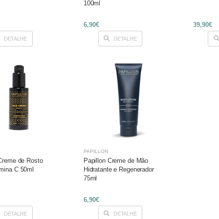
100ml
6,90€
39,90€
DETALHE
DETALHE
PAPILLON
 Creme de Rosto
Papillon Creme de Mão
mina C 50ml
Hidratante e Regenerador
75ml
6,90€
DETALHE
DETALHE