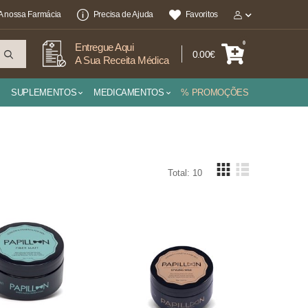
A nossa Farmácia
Precisa de Ajuda
Favoritos
0
Entregue Aqui
0.00€
A Sua Receita Médica
SUPLEMENTOS
MEDICAMENTOS
% PROMOÇÕES
Total: 10