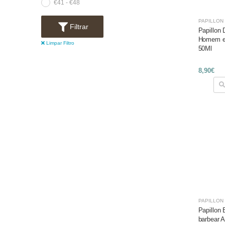
€41 - €48
PAPILLON
Filtrar
Papillon 
Homem e
Limpar Filtro
50Ml
8,90€
PAPILLON
Papillon
barbear 