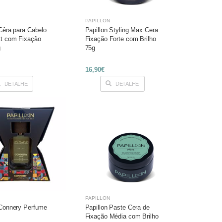
PAPILLON
 Cêra para Cabelo
Papillon Styling Max Cera
tt com Fixação
Fixação Forte com Brilho
g
75g
16,90€
DETALHE
DETALHE
PAPILLON
 Connery Perfume
Papillon Paste Cera de
Fixação Média com Brilho