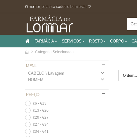
O melhor, pela sua saúde e bem-estar 🤍
FARMÁCIA
SERVIÇOS
ROSTO
CORPO
CA
Categoria Selecionada
MENU
CABELO \ Lavagem
HOMEM
PREÇO
€6 - €13
€13 - €20
€20 - €27
€27 - €34
€34 - €41