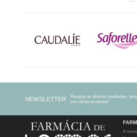
Receba as últimas novidades, pr
NEWSLETTER
em vários produtos!
FARM
A nossa