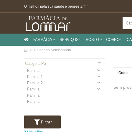
O melhor, pela sua saúde e bem-estar 🤍
FARMÁCIA
SERVIÇOS
ROSTO
CORPO
CA
Categoria Selecionada
Categoria Pai
Familia
Familia 1
Familia 2
Sem produ
Familia
Familia
Familia
Filtrar
Limpar Filtro