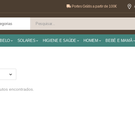
Portes Grátis a partir de 100€
BELO
SOLARES
HIGIENE E SAÚDE
HOMEM
BEBÉ E MAMÃ
tos encontrados.