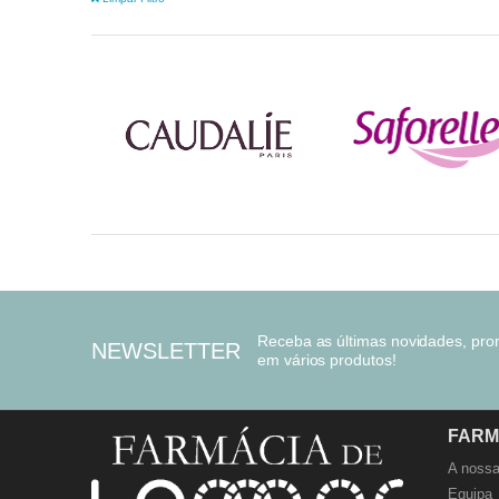
Receba as últimas novidades, pr
NEWSLETTER
em vários produtos!
FARM
A nossa
Equipa