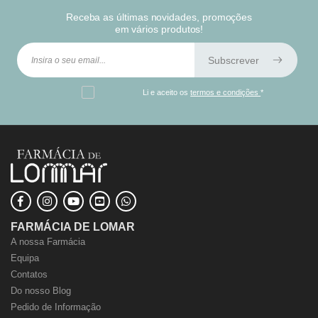
Receba as últimas novidades, promoções
em vários produtos!
Subscrever
Li e aceito os
termos e condições
*
FARMÁCIA DE LOMAR
A nossa Farmácia
Equipa
Contatos
Do nosso Blog
Pedido de Informação