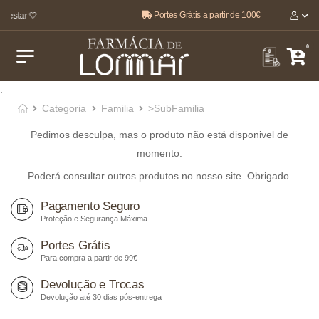
Portes Grátis a partir de 100€
-estar 🤍
0
.
Categoria
Familia
>SubFamilia
Pedimos desculpa, mas o produto não está disponivel de
momento.
Poderá consultar outros produtos no nosso site. Obrigado.
Pagamento Seguro
Proteção e Segurança Máxima
Portes Grátis
Para compra a partir de 99€
Devolução e Trocas
Devolução até 30 dias pós-entrega