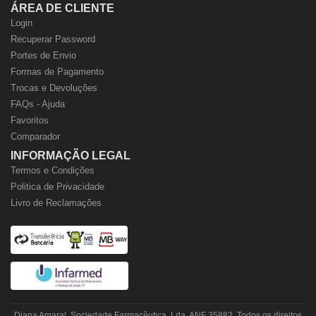
ÁREA DE CLIENTE
Login
Recuperar Password
Portes de Envio
Formas de Pagamento
Trocas e Devoluções
FAQs - Ajuda
Favoritos
Comparador
INFORMAÇÃO LEGAL
Termos e Condições
Politica de Privacidade
Livro de Reclamações
Diana Amaral, Sociedade Farmacêutica, Lda. ANF 35882. Todos os direitos