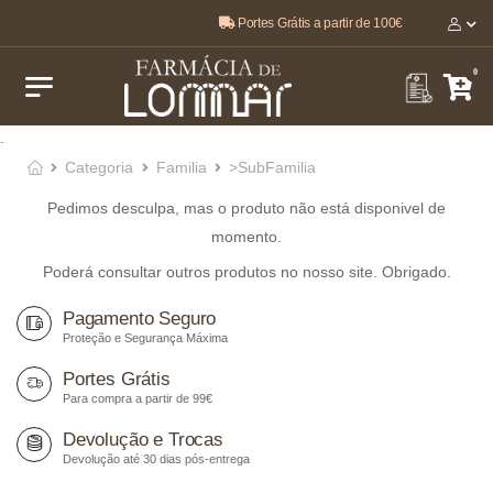
Portes Grátis a partir de 100€
O melhor, pela sua saúde e bem-estar 🤍
0
.
Categoria
Familia
>SubFamilia
Pedimos desculpa, mas o produto não está disponivel de
momento.
Poderá consultar outros produtos no nosso site. Obrigado.
Pagamento Seguro
Proteção e Segurança Máxima
Portes Grátis
Para compra a partir de 99€
Devolução e Trocas
Devolução até 30 dias pós-entrega