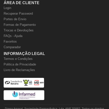
ÁREA DE CLIENTE
Login
Recuperar Password
Portes de Envio
Formas de Pagamento
Trocas e Devoluções
FAQs - Ajuda
Favoritos
Comparador
INFORMAÇÃO LEGAL
Termos e Condições
Politica de Privacidade
Livro de Reclamações
Diana Amaral, Sociedade Farmacêutica, Lda. ANF 35882. Todos os direitos