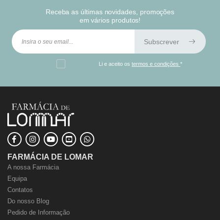
Receba as últimas novidades, promoções
em vários produtos!
Subscrever
Li e aceito os
termos e condições
*
FARMÁCIA DE LOMAR
A nossa Farmácia
Equipa
Contatos
Do nosso Blog
Pedido de Informação